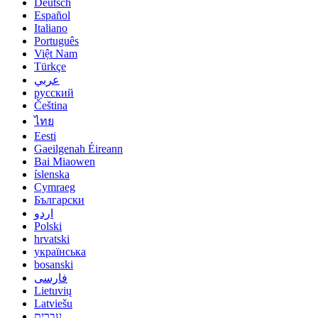
Deutsch
Español
Italiano
Português
Việt Nam
Türkçe
عربي
русский
Čeština
ไทย
Eesti
Gaeilgenah Éireann
Bai Miaowen
íslenska
Cymraeg
Български
اردو
Polski
hrvatski
українська
bosanski
فارسی
Lietuvių
Latviešu
עברית