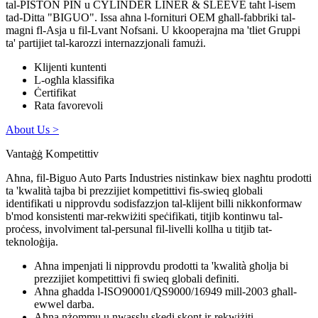
tal-PISTON PIN u CYLINDER LINER & SLEEVE taħt l-isem
tad-Ditta "BIGUO". Issa aħna l-fornituri OEM għall-fabbriki tal-
magni fl-Asja u fil-Lvant Nofsani. U kkooperajna ma 'tliet Gruppi
ta' partijiet tal-karozzi internazzjonali famużi.
Klijenti kuntenti
L-ogħla klassifika
Ċertifikat
Rata favorevoli
About Us >
Vantaġġ Kompetittiv
Aħna, fil-Biguo Auto Parts Industries nistinkaw biex nagħtu prodotti
ta 'kwalità tajba bi prezzijiet kompetittivi fis-swieq globali
identifikati u nipprovdu sodisfazzjon tal-klijent billi nikkonformaw
b'mod konsistenti mar-rekwiżiti speċifikati, titjib kontinwu tal-
proċess, involviment tal-persunal fil-livelli kollha u titjib tat-
teknoloġija.
Aħna impenjati li nipprovdu prodotti ta 'kwalità għolja bi
prezzijiet kompetittivi fi swieq globali definiti.
Aħna għadda l-ISO90001/QS9000/16949 mill-2003 għall-
ewwel darba.
Aħna nżommu u nwasslu skedi skont ir-rekwiżiti.