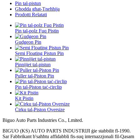
Pin tal-pistun
Għodda għat-Tneħħija
Prodotti Relatati
Pin tal-polz Fuq Pistin
Gudgeon Pin
Semi Floating Pistun Pin
Pinnijiet tal-pistun
Puller tal-Piston Pin
Pin tal-Piston taċ-ċirclip
Kit Pistin
Ċirku tal-Piston Oversize
Biguo Auto Parts Industries Co., Lmited.
BIGUO (KS) AUTO PARTS INDUSTRIJI ġie stabbilit fl-1990.
Sar Fabbrikant b'saħħtu affidabbli fis-suq internazzjonali fil-Qasam