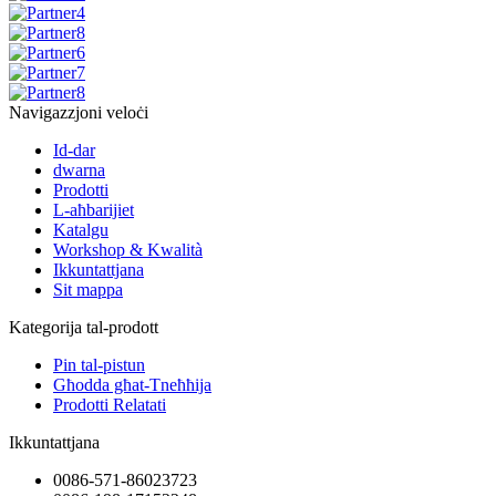
Navigazzjoni veloċi
Id-dar
dwarna
Prodotti
L-aħbarijiet
Katalgu
Workshop & Kwalità
Ikkuntattjana
Sit mappa
Kategorija tal-prodott
Pin tal-pistun
Għodda għat-Tneħħija
Prodotti Relatati
Ikkuntattjana
0086-571-86023723