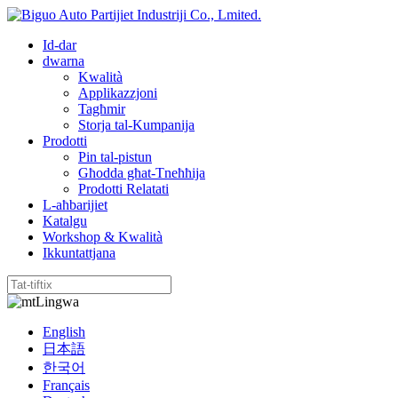
Id-dar
dwarna
Kwalità
Applikazzjoni
Tagħmir
Storja tal-Kumpanija
Prodotti
Pin tal-pistun
Għodda għat-Tneħħija
Prodotti Relatati
L-aħbarijiet
Katalgu
Workshop & Kwalità
Ikkuntattjana
Lingwa
English
日本語
한국어
Français