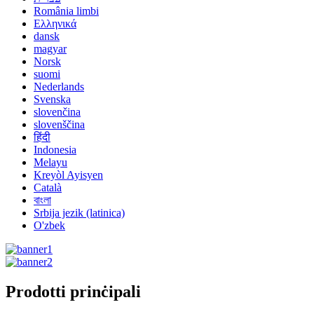
România limbi
Ελληνικά
dansk
magyar
Norsk
suomi
Nederlands
Svenska
slovenčina
slovenščina
हिंदी
Indonesia
Melayu
Kreyòl Ayisyen
Català
বাংলা
Srbija jezik (latinica)
O'zbek
Prodotti prinċipali