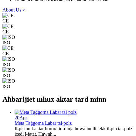
About Us >
CE
CE
ISO
CE
ISO
ISO
ISO
Aħbarijiet mhux aktar tard minn
20
Apr
Meta Taġġorna Labar tal-polz
Il-pistun l-aktar ħorox fid-dinja huwa inutli jekk il-pin tal-polz
iċedi l-fatat. Hawnh...