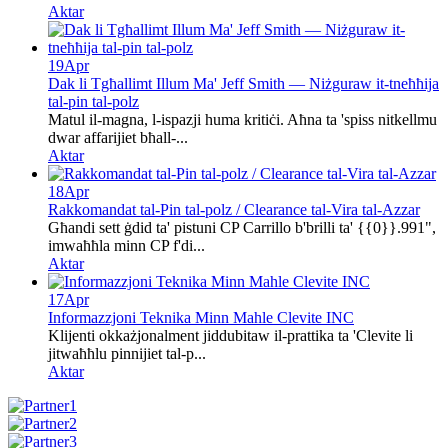
Aktar
19
Apr
Dak li Tgħallimt Illum Ma' Jeff Smith — Niżguraw it-tneħħija
tal-pin tal-polz
Matul il-magna, l-ispazji huma kritiċi. Aħna ta 'spiss nitkellmu
dwar affarijiet bħall-...
Aktar
18
Apr
Rakkomandat tal-Pin tal-polz / Clearance tal-Vira tal-Azzar
Għandi sett ġdid ta' pistuni CP Carrillo b'brilli ta' {{0}}.991",
imwaħħla minn CP f'di...
Aktar
17
Apr
Informazzjoni Teknika Minn Mahle Clevite INC
Klijenti okkażjonalment jiddubitaw il-prattika ta 'Clevite li
jitwaħħlu pinnijiet tal-p...
Aktar